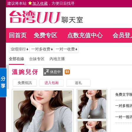
建议将本站
加入收藏
，方便日后找寻
回首页
免费专区
点数充值中心
会员登
业绩排行
一对多收费
一对一收费
全部在線
台妹专区
內地主播
溫婉兒伢
休息中
免費視訊
进入包厢
送礼
免费文字聊
一对多视讯
一对一视讯